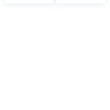
Schlupflid weg®
unreiner Haut,
Gesichtsreinigung
und…