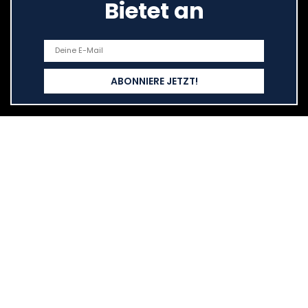
Bietet an
Schnelllinks
Haus
Alle shoppen
Blogs
Unsere Webshops
Werben
Erklärungen