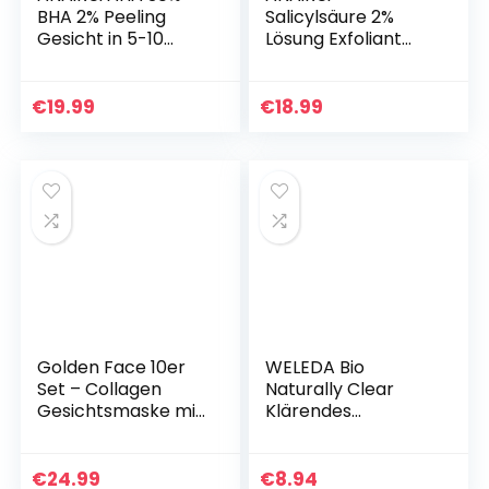
BHA 2% Peeling
Salicylsäure 2%
Gesicht in 5-10
Lösung Exfoliant
Minuten, Gesicht
Gesichtsserum und
Exfoliant mit Aloe
Peeling
Vera und Vitamin C,
Mandelsäure 10%,
€
19.99
€
18.99
Anti-Pickel…
mit Teebaumöl, für
reduzieren dunkle…
Golden Face 10er
WELEDA Bio
Set – Collagen
Naturally Clear
Gesichtsmaske mit
Klärendes
Q10 und
Waschgel,
Hyaluronsäure –
Naturkosmetik bei
Beste Qualität von
Pickeln und
€
24.99
€
8.94