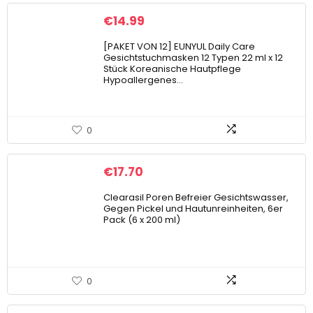
€
14.99
[PAKET VON 12] EUNYUL Daily Care
Gesichtstuchmasken 12 Typen 22 ml x 12
Stück Koreanische Hautpflege
Hypoallergenes…
0
€
17.70
Clearasil Poren Befreier Gesichtswasser,
Gegen Pickel und Hautunreinheiten, 6er
Pack (6 x 200 ml)
0