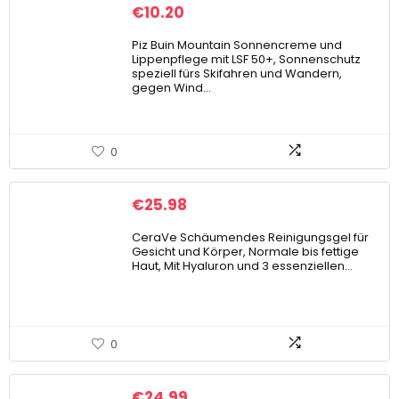
€
10.20
Piz Buin Mountain Sonnencreme und
Lippenpflege mit LSF 50+, Sonnenschutz
speziell fürs Skifahren und Wandern,
gegen Wind…
0
€
25.98
CeraVe Schäumendes Reinigungsgel für
Gesicht und Körper, Normale bis fettige
Haut, Mit Hyaluron und 3 essenziellen…
0
€
24.99