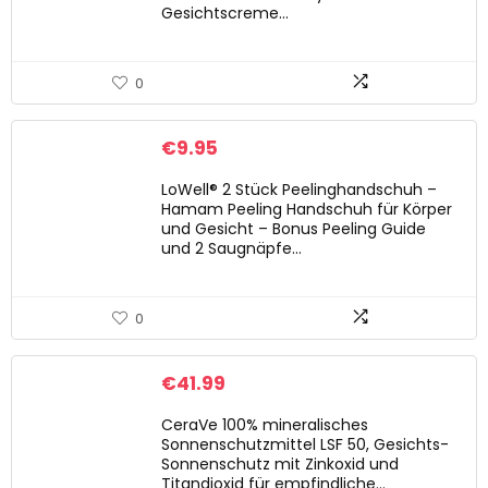
Gesichtscreme…
0
€
9.95
LoWell® 2 Stück Peelinghandschuh –
Hamam Peeling Handschuh für Körper
und Gesicht – Bonus Peeling Guide
und 2 Saugnäpfe…
0
€
41.99
CeraVe 100% mineralisches
Sonnenschutzmittel LSF 50, Gesichts-
Sonnenschutz mit Zinkoxid und
Titandioxid für empfindliche…