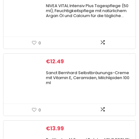
NIVEA VITAL Intensiv Plus Tagespflege (50
ml), Feuchtigkeitspflege mit natürlichem
Argan Öl und Calcium für die tägliche…
0
€
12.49
Sanct Bernhard Selbstbräunungs-Creme
mit Vitamin E, Ceramiden, Milchlipiden 100
ml
0
€
13.99