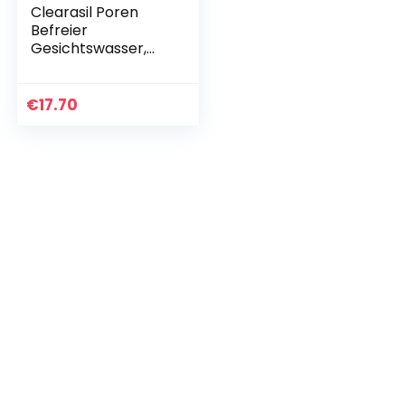
Clearasil Poren
Befreier
Gesichtswasser,
Gegen Pickel und
Hautunreinheiten,
6er Pack (6 x 200
€
17.70
ml)